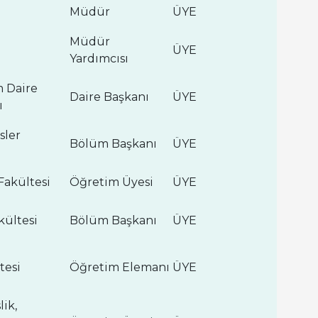
Müdür
ÜYE
Müdür
ÜYE
Yardımcısı
m Daire
Daire Başkanı
ÜYE
ı
sler
Bölüm Başkanı
ÜYE
Fakültesi
Öğretim Üyesi
ÜYE
kültesi
Bölüm Başkanı
ÜYE
tesi
Öğretim Elemanı
ÜYE
ik,