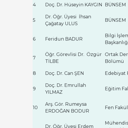
4
Doç. Dr. Hüseyin KAYGIN
BÜNSEM
Dr. Öğr. Üyesi İhsan
5
BÜNSEM
Çağatay ULUS
Bilgi İşle
6
Feridun BADUR
Başkanlığ
Öğr. Görevlisi Dr. Özgür
Ortak Der
7
TİLBE
Bölümü
8
Doç. Dr. Can ŞEN
Edebiyat 
Doç. Dr. Emrullah
9
Eğitim Fa
YILMAZ
Arş. Gör. Rumeysa
10
Fen Fakül
ERDOĞAN BODUR
Mühendisl
Dr. Öğr. Üyesi Erdem