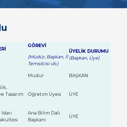
lu
GÖREVİ
ERİ
ÜYELİK DURUMU
(Müdür, Başkan, İl
(Başkan, Üye)
Temsilcisi vb.)
Müdür
BAŞKAN
ik,
ve Tasarım
Öğretim Üyesi
ÜYE
 İdari
Ana Bilim Dalı
ÜYE
akültesi
Başkanı