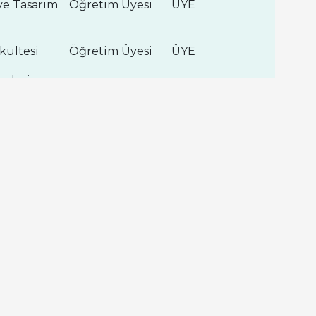
ve Tasarım
Öğretim Üyesi
ÜYE
kültesi
Öğretim Üyesi
ÜYE
imleri
/ Ebelik
Öğretim Üyesi
ÜYE
ller
Öğretim Elemanı
ÜYE
ulu
Bölüm Başkanı
ÜYE
Bölüm Başkanı
ÜYE
Öğretim Elemanı
ÜYE
Sanayici ve
rı Derneği
-
ÜYE