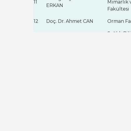
11
Mimarlık 
ERKAN
Fakültesi
12
Doç. Dr. Ahmet CAN
Orman Fa
Sağlık Bil
Dr. Öğr. Üyesi Hanifi
13
Fakültesi 
DÜLGER
Bölümü
Yabancı Di
14
Öğr. Gör. Şirin ORAL
Yüksekok
15
Öğr. Gör. Hasan CAN
MYO
Doç. Dr. Üyesi Yasin
16
SHMYO
ÖZGÜRLÜK
17
Öğr. Gör. Ayşenur AÇIKEL
Ulus MYO
Müstakil 
18
Mehmet DEMİR
İş Adamla