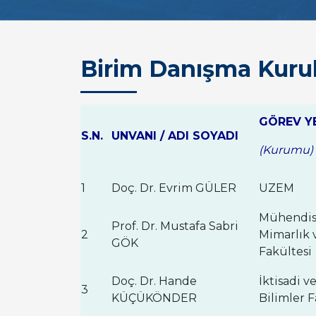
Birim Danışma Kuru
GÖREV Y
S.N.
UNVANI / ADI SOYADI
(Kurumu)
1
Doç. Dr. Evrim GÜLER
UZEM
Mühendisl
Prof. Dr. Mustafa Sabri
2
Mimarlık 
GÖK
Fakültesi
Doç. Dr. Hande
İktisadi ve
3
KÜÇÜKÖNDER
Bilimler F