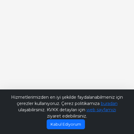
Bana Soru Sor | Ask Me
Hizmetlerimizden en iyi şekilde faydalanabilmeniz için
çerezler kullanıyoruz. Çerez politikamıza
buradan
ulaşabilirsiniz. KVKK detayları için
web sayfamızı
ziyaret edebilirsiniz.
Kabul Ediyorum